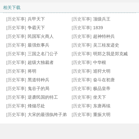
相关下载
[历史军事]
兵甲天下
[历史军事]
顶级兵王
[历史军事]
争霸天下
[历史军事]
1839
[历史军事]
民国军火商人
[历史军事]
超神特种兵
[历史军事]
最强炊事兵
[历史军事]
吴三桂发迹史
[历史军事]
三国之名门公子
[历史军事]
明郑之我是郑克臧
[历史军事]
超级大独裁者
[历史军事]
中华根
[历史军事]
将明
[历史军事]
巡狩大明
[历史军事]
黑道特种兵
[历史军事]
奋斗在初唐
[历史军事]
鬼谷子的局
[历史军事]
极品皇帝
[历史军事]
逆袭民国的特工
[历史军事]
坐天下
[历史军事]
烽烟尽处
[历史军事]
东唐再续
[历史军事]
大宋的最强纨绔子弟
[历史军事]
重振大明