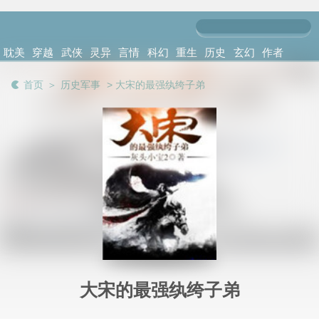
网
耽美
穿越
武侠
灵异
言情
科幻
重生
历史
玄幻
作者
小说
架空
修真
推理
小说
小说
小说
军事
异能
首页
＞
历史军事
> 大宋的最强纨绔子弟 
大宋的最强纨绔子弟