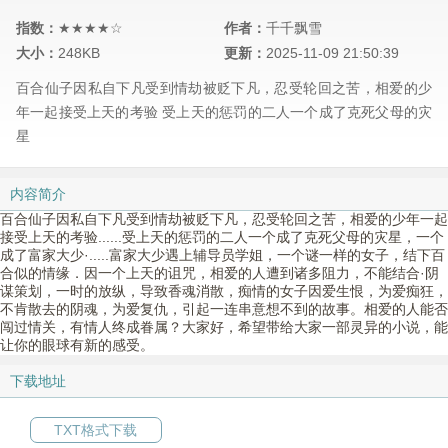
指数：
★★★★☆
作者：
千千飘雪
大小：
248KB
更新：
2025-11-09 21:50:39
百合仙子因私自下凡受到情劫被贬下凡，忍受轮回之苦，相爱的少
年一起接受上天的考验 受上天的惩罚的二人一个成了克死父母的灾
星
内容简介
百合仙子因私自下凡受到情劫被贬下凡，忍受轮回之苦，相爱的少年一起
接受上天的考验......受上天的惩罚的二人一个成了克死父母的灾星，一个
成了富家大少·.....富家大少遇上辅导员学姐，一个谜一样的女子，结下百
合似的情缘．因一个上天的诅咒，相爱的人遭到诸多阻力，不能结合·阴
谋策划，一时的放纵，导致香魂消散，痴情的女子因爱生恨，为爱痴狂，
不肯散去的阴魂，为爱复仇，引起一连串意想不到的故事。相爱的人能否
闯过情关，有情人终成眷属？大家好，希望带给大家一部灵异的小说，能
让你的眼球有新的感受。
下载地址
TXT格式下载