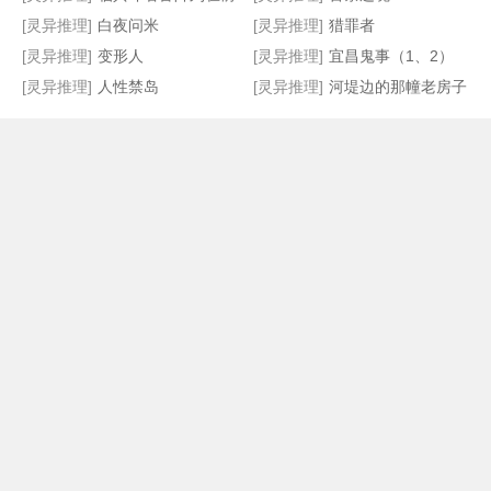
[灵异推理]
白夜问米
[灵异推理]
猎罪者
[灵异推理]
变形人
[灵异推理]
宜昌鬼事（1、2）
[灵异推理]
人性禁岛
[灵异推理]
河堤边的那幢老房子