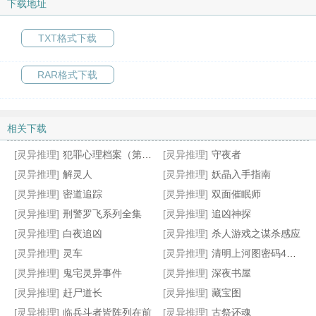
下载地址
TXT格式下载
RAR格式下载
相关下载
[灵异推理]
犯罪心理档案（第3、4季）
[灵异推理]
守夜者
[灵异推理]
解灵人
[灵异推理]
妖晶入手指南
[灵异推理]
密道追踪
[灵异推理]
双面催眠师
[灵异推理]
刑警罗飞系列全集
[灵异推理]
追凶神探
[灵异推理]
白夜追凶
[灵异推理]
杀人游戏之谋杀感应
[灵异推理]
灵车
[灵异推理]
清明上河图密码4：隐藏在千古名画中的阴谋与杀局
[灵异推理]
鬼宅灵异事件
[灵异推理]
深夜书屋
[灵异推理]
赶尸道长
[灵异推理]
藏宝图
[灵异推理]
临兵斗者皆阵列在前
[灵异推理]
古祭还魂