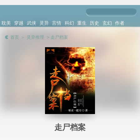
耽美
穿越
武侠
灵异
言情
科幻
重生
历史
玄幻
作者
小说
架空
修真
推理
小说
小说
小说
军事
异能
首页
＞
灵异推理
> 走尸档案 
走尸档案