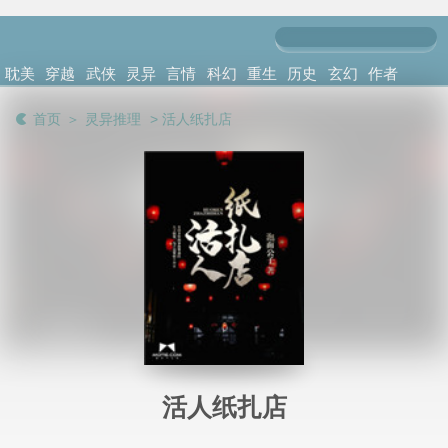
耽美
穿越
武侠
灵异
言情
科幻
重生
历史
玄幻
作者
小说
架空
修真
推理
小说
小说
小说
军事
异能
首页
＞
灵异推理
> 活人纸扎店 
活人纸扎店