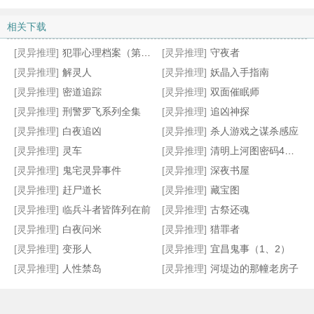
相关下载
[灵异推理]
犯罪心理档案（第3、4季）
[灵异推理]
守夜者
[灵异推理]
解灵人
[灵异推理]
妖晶入手指南
[灵异推理]
密道追踪
[灵异推理]
双面催眠师
[灵异推理]
刑警罗飞系列全集
[灵异推理]
追凶神探
[灵异推理]
白夜追凶
[灵异推理]
杀人游戏之谋杀感应
[灵异推理]
灵车
[灵异推理]
清明上河图密码4：隐藏在千古名画中的阴谋与杀局
[灵异推理]
鬼宅灵异事件
[灵异推理]
深夜书屋
[灵异推理]
赶尸道长
[灵异推理]
藏宝图
[灵异推理]
临兵斗者皆阵列在前
[灵异推理]
古祭还魂
[灵异推理]
白夜问米
[灵异推理]
猎罪者
[灵异推理]
变形人
[灵异推理]
宜昌鬼事（1、2）
[灵异推理]
人性禁岛
[灵异推理]
河堤边的那幢老房子