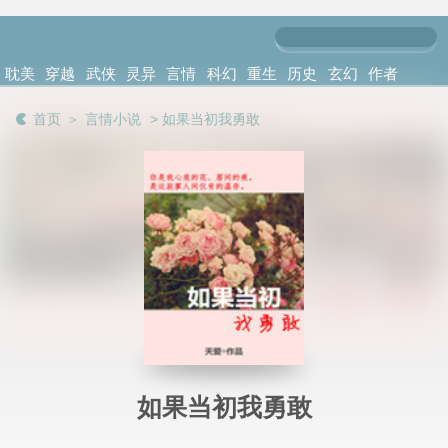
耽美
穿越
武侠
灵异
言情
科幻
重生
历史
玄幻
作者
小说
架空
修真
推理
小说
小说
小说
军事
异能
首页
＞
言情小说
> 如果当初我勇敢 
如果当初我勇敢