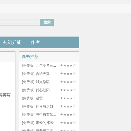
搜索
玄幻异能
作者
新书推荐
[免费版]
五年高考三...
★★★★☆
[免费版]
合约夫妻
★★★★☆
[免费版]
时光微暖
★★★★☆
[免费版]
我心朝阳
★★★★☆
傅苒嫁
[免费版]
融雪
★★★★☆
[免费版]
拜月教之战
★★★★☆
[免费版]
书中自有颜...
★★★★☆
[免费版]
亲爱的祁医生
★★★★☆