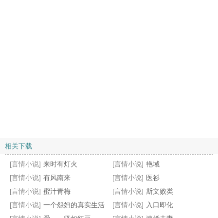
相关下载
[言情小说]
来时有灯火
[言情小说]
艳域
[言情小说]
有风南来
[言情小说]
医衫
[言情小说]
蜜汁青梅
[言情小说]
斯文败类
[言情小说]
一个怨妇的真实生活
[言情小说]
入口即化