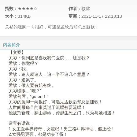
指数：
★★★★☆
作者：
筱露
大小：
314KB
更新：
2021-11-17 22:13:13
关衫的腿脚一向很好，可遇见孟钦后却总是腿软！
内容简介
【文案】
关衫：你到底是喜欢我们医院……还是我？
孟钦：你觉得？
关衫：我。
孟钦：追人就追人，追一半不追几个意思？
关衫：追累了。
孟钦：做人要有始有终。
关衫瞪眼，“嗯？”
孟钦勾唇，“go on！”
关衫的腿脚一向很好，可遇见孟钦后却总是腿软！
人世间最痛苦的事莫过于流氓被耍流氓！
他披荆斩棘，翻山越岭，跨越生死之门，只为与她相遇！
露宝有话说：
1.女主医学界传奇，女流氓！男主格斗界神话，假正经！
2.女强男更强，都是功夫了得！