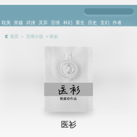
耽美
穿越
武侠
灵异
言情
科幻
重生
历史
玄幻
作者
小说
架空
修真
推理
小说
小说
小说
军事
异能
首页
＞
言情小说
> 医衫 
医衫