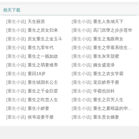
相关下载
[重生小说]
天生丽质
[重生小说]
重生人鱼倾天下
[重生小说]
重生之庶女归来
[重生小说]
高门庶孽之步步莲华
[重生小说]
庶女重生之金玉斗
[重生小说]
重生之鬼眼商女
[重生小说]
重生九零年代
[重生小说]
重生之带着系统生包子
[重生小说]
重生之一贱如故
[重生小说]
重生灰常甜蜜
[重生小说]
重生之萌妻难养
[重生小说]
嫡女盛宠录
[重生小说]
重回18岁
[重生小说]
重生之农女学霸
[重生小说]
重生镇国长公主
[重生小说]
宠后娇养手册
[重生小说]
重生之千金巨星
[重生小说]
学霸也挂科
[重生小说]
重生之吃货人生
[重生小说]
重生之芬芳人生
[重生小说]
重生小娇妻
[重生小说]
重生之夏晴蕊的华丽人生
[重生小说]
侯爷追妻手册
[重生小说]
重生贵女嫡妻