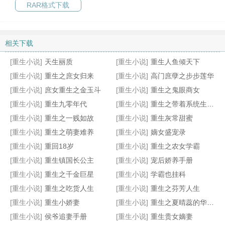
RAR格式下载
相关下载
[重生小说]
天生丽质
[重生小说]
重生人鱼倾天下
[重生小说]
重生之庶女归来
[重生小说]
高门庶孽之步步莲华
[重生小说]
庶女重生之金玉斗
[重生小说]
重生之鬼眼商女
[重生小说]
重生九零年代
[重生小说]
重生之带着系统生包子
[重生小说]
重生之一贱如故
[重生小说]
重生灰常甜蜜
[重生小说]
重生之萌妻难养
[重生小说]
嫡女盛宠录
[重生小说]
重回18岁
[重生小说]
重生之农女学霸
[重生小说]
重生镇国长公主
[重生小说]
宠后娇养手册
[重生小说]
重生之千金巨星
[重生小说]
学霸也挂科
[重生小说]
重生之吃货人生
[重生小说]
重生之芬芳人生
[重生小说]
重生小娇妻
[重生小说]
重生之夏晴蕊的华丽人生
[重生小说]
侯爷追妻手册
[重生小说]
重生贵女嫡妻