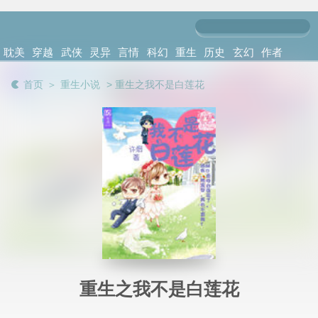
网
耽美
穿越
武侠
灵异
言情
科幻
重生
历史
玄幻
作者
小说
架空
修真
推理
小说
小说
小说
军事
异能
首页
＞
重生小说
> 重生之我不是白莲花 
重生之我不是白莲花